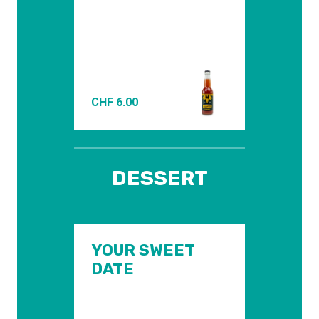
MI
ST
CHF
6.00
CHF
DESSERT
YOUR SWEET
DATE